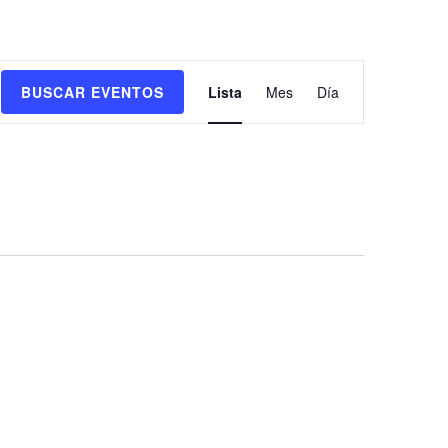
Navegación
BUSCAR EVENTOS
Lista
Mes
Día
de
vistas
de
Evento