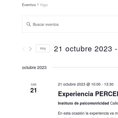
Eventos
Vigo
Navegación
Introduce
de
la
palabra
búsqueda
21 octubre 2023
 -
clave.
Hoy
y
Busca
Seleccionar
vistas
Eventos
octubre 2023
fecha.
para
de
la
21 octubre 2023 @ 10:00
-
13:30
SÁB
21
Eventos
palabra
Experiencia PERCE
clave.
Instituto de psicomotricidad
Call
En esta ocasión la experiencia va 