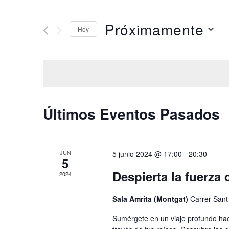
palabra
búsqueda
Próximamente
clave.
Hoy
y
Busca
Seleccionar
vistas
Eventos
fecha.
para
de
la
Eventos
Últimos Eventos Pasados
palabra
clave.
JUN
5 junio 2024 @ 17:00
-
20:30
5
Despierta la fuerza 
2024
Sala Amrita (Montgat)
Carrer Sant
Sumérgete en un viaje profundo hacia