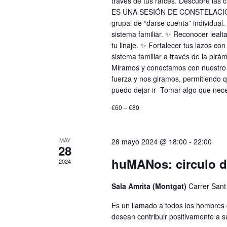
través de tus raíces. Descubre las 
ES UNA SESIÓN DE CONSTELACIONES 
grupal de “darse cuenta” individua
sistema familiar. ✨ Reconocer lealt
tu linaje. ✨ Fortalecer tus lazos co
sistema familiar a través de la pirá
Miramos y conectamos con nuestro
fuerza y nos giramos, permitiendo q
puedo dejar ir Tomar algo que neces
€60 – €80
MAY
28 mayo 2024 @ 18:00
-
22:00
28
huMANos: circulo d
2024
Sala Amrita (Montgat)
Carrer Sant
Es un llamado a todos los hombres 
desean contribuir positivamente a 