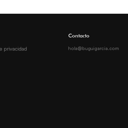
Contacto
de privacidad
hola@buguigarcia.com