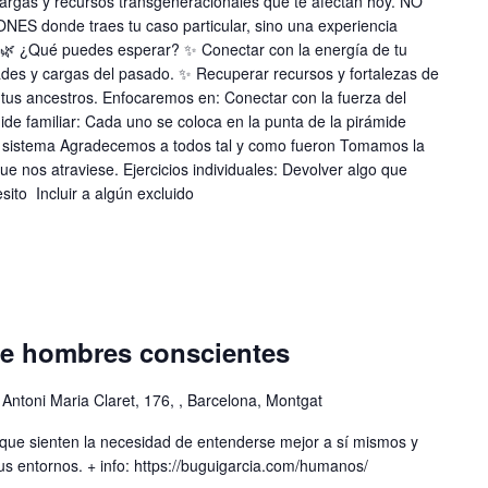
cargas y recursos transgeneracionales que te afectan hoy. NO
donde traes tu caso particular, sino una experiencia
l. 🌿 ¿Qué puedes esperar? ✨ Conectar con la energía de tu
ades y cargas del pasado. ✨ Recuperar recursos y fortalezas de
n tus ancestros. Enfocaremos en: Conectar con la fuerza del
mide familiar: Cada uno se coloca en la punta de la pirámide
 sistema Agradecemos a todos tal y como fueron Tomamos la
ue nos atraviese. Ejercicios individuales: Devolver algo que
ito Incluir a algún excluido
e hombres conscientes
 Antoni Maria Claret, 176, , Barcelona, Montgat
que sienten la necesidad de entenderse mejor a sí mismos y
sus entornos. + info: https://buguigarcia.com/humanos/